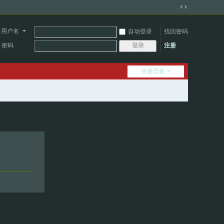
切
换
用户名
自动登录
找回密码
到
宽
密码
注册
登录
版
快捷导航