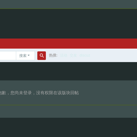
热搜:
活动
交友
discuz
搜索
搜
索
抱歉，您尚未登录，没有权限在该版块回帖