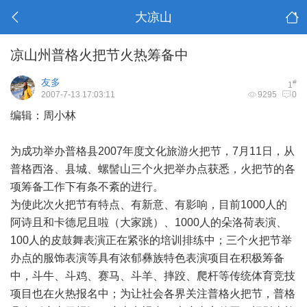
大凉山
凉山州普格火把节火热筹备中
友多
#
1
2007-7-13 17:03:11
9295
0
编辑：周小林
为成功举办普格县2007年度文化旅游火把节，7月11日，从
普格西洛、县城、螺髻山三个火把举办点获悉，火把节的各
项筹备工作下有条不紊的进行。
为使此次火把节有特点、有新意、有影响，目前1000人的
阿诗且和卡德尼且啦（大家跳）、1000人的朵洛荷表演、
100人的皮鼓舞表演正在紧张的培训排练中；三个火把节举
办点的服饰表演等具有浓郁彝族特色表演项目在积极筹备
中，斗牛、斗鸡、赛马、斗羊、摔跤、爬杆等传统体育竞技
项目也在火热报名中；为让社会各界关注普格火把节，普格