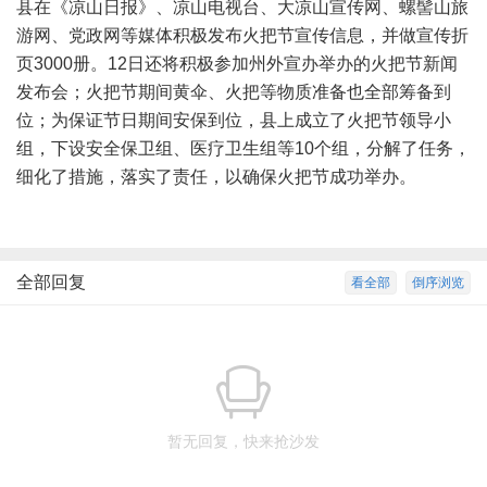
县在《凉山日报》、凉山电视台、大凉山宣传网、螺髻山旅
游网、党政网等媒体积极发布火把节宣传信息，并做宣传折
页3000册。12日还将积极参加州外宣办举办的火把节新闻
发布会；火把节期间黄伞、火把等物质准备也全部筹备到
位；为保证节日期间安保到位，县上成立了火把节领导小
组，下设安全保卫组、医疗卫生组等10个组，分解了任务，
细化了措施，落实了责任，以确保火把节成功举办。
全部回复
看全部
倒序浏览
暂无回复，快来抢沙发