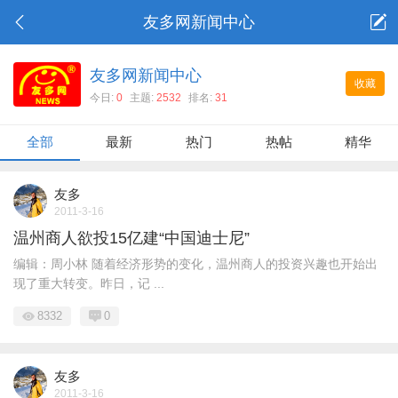
友多网新闻中心
友多网新闻中心
收藏
今日:
0
主题:
2532
排名:
31
全部
最新
热门
热帖
精华
友多
2011-3-16
温州商人欲投15亿建“中国迪士尼”
编辑：周小林 随着经济形势的变化，温州商人的投资兴趣也开始出
现了重大转变。昨日，记 ...
8332
0
友多
2011-3-16