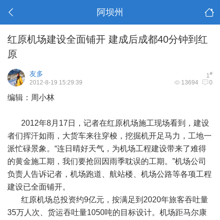
阿坝州
红原机场建设全面铺开 建成后成都40分钟到红
原
友多
#
1
2012-8-19 15:29:39
13694
0
编辑：周小林
2012年8月17日，记者在红原机场施工现场看到，建设
者们挥汗如雨，大货车来往穿梭，挖掘机开足马力，工地一
派忙碌景象。“连日晴好天气，为机场工程建设带来了难得
的黄金施工期，我们要抢回因雨季耽误的工期。”机场公司
负责人告诉记者，机场跑道、航站楼、机场公路等各项工程
建设已全面铺开。
红原机场总投资约9亿元，按满足到2020年旅客吞吐量
35万人次、货运吞吐量1050吨的目标设计。机场距马尔康