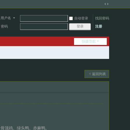
切
换
用户名
自动登录
找回密码
到
宽
密码
注册
登录
版
快捷导航
返回列表
是骨顶鸡、绿头鸭、赤麻鸭。