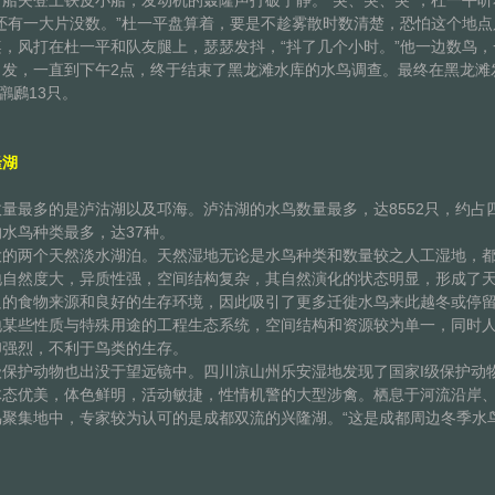
夫登上铁皮小船，发动机的轰隆声打破宁静。“突、突、突”，杜一平听
有一大片没数。”杜一平盘算着，要是不趁雾散时数清楚，恐怕这个地点
，风打在杜一平和队友腿上，瑟瑟发抖，“抖了几个小时。”他一边数鸟
发，一直到下午2点，终于结束了黑龙滩水库的水鸟调查。最终在黑龙滩发
鸊鷉13只。
湖
最多的是泸沽湖以及邛海。泸沽湖的水鸟数量最多，达8552只，约占
水鸟种类最多，达37种。
两个天然淡水湖泊。天然湿地无论是水鸟种类和数量较之人工湿地，都
然度大，异质性强，空间结构复杂，其自然演化的状态明显，形成了天
足的食物来源和良好的生存环境，因此吸引了更多迁徙水鸟来此越冬或停
些性质与特殊用途的工程生态系统，空间结构和资源较为单一，同时人
印强烈，不利于鸟类的生存。
护动物也出没于望远镜中。四川凉山州乐安湿地发现了国家I级保护动物黑
体态优美，体色鲜明，活动敏捷，性情机警的大型涉禽。栖息于河流沿岸
集地中，专家较为认可的是成都双流的兴隆湖。“这是成都周边冬季水