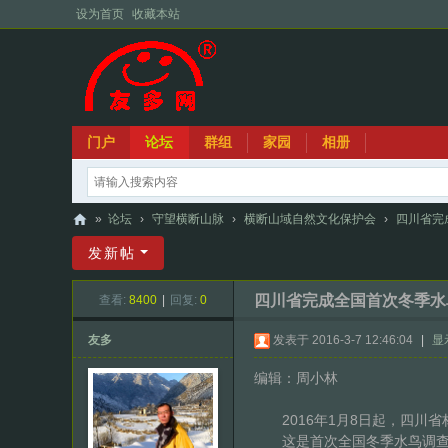
设为首页
收藏本站
门户
论坛
群组
家园
相册
»
论坛
›
守望横断山脉
›
横断山域自然文化保护会
›
四川省完成
友
发新帖
多
四川省完成全国首次冬季水
查看:
8400
|
回复:
0
网
友多
发表于 2016-3-7 12:46:04
|
显
编辑：周小林
2016年1月8日起，四川省
这是首次全国冬季水鸟调查，共