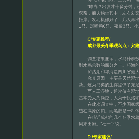
雾气渐渐消散。三人和一名船
“咋办？出发才十多分钟，还
双浆，船夫稳坐其中，左右划桨
抵岸。发动机修好了，几人再出
1只、斑嘴鸭6只、夜鹭3只、小
C/专家推荐/
成都最美冬季观鸟点：兴隆
调查结果显示，水鸟种群数量
到水鸟总数的四分之一。邛海的
泸沽湖和邛海是四川省最大的
究其原因，主要是天然湿地自
势。这为鸟类的生存提供了充
而人工湿地，通常仅有湿地某
基本受人为操控，人为干扰烙
在此次调查中，不少国家级保
殖在高原的鹤。而黑鹳是一种
在临近成都的几个冬季水鸟聚
周末出游。”杜一平说。
D /专家建议/