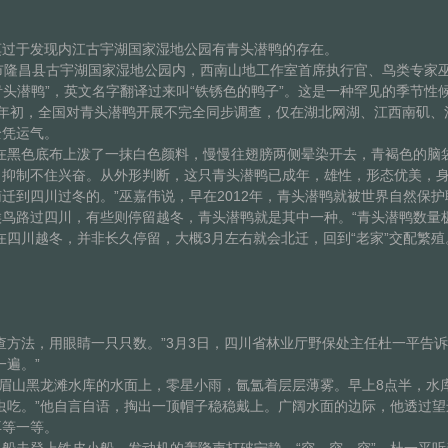
于发现内江古宇湖国家湿地公园有青头潜鸭的存在。
隆昌县古宇湖国家湿地公园内，西南山地工作室首席执行官、鸟类专家巫
头潜鸭”，英文名字翻译过来叫“铁锈色的鸭子”。这是一种罕见的季节性候
013年初，全国对青头潜鸭开展不完全同步调查，仅在湖北网湖、江西南矶
全凭运气。
黑色底布上泼了一抹白色颜料，慢慢往翅膀两侧晕染开去，青褐色的脑袋
，抑制不住兴奋。从外形判断，这只青头潜鸭已成年，雄性，形态优美，身
迁到四川过冬的。”巫嘉伟说，早在2012年，青头潜鸭就被世界自然保护
路过四川，有些则停留越冬，青头潜鸭就是其中一种。“青头潜鸭数量
在四川越冬，并非长久停留，大概3月左右就会北迁，回到“老家”交配繁殖
方法，用眼睛一只只数。”3月3日，四川省林业厅野保处主任杜一平告
一遍。”
眉山黑龙滩水库的水面上，零星小雨，氤氲着层层薄雾。早上8点半，水
虫吃。”他自言自语，掏出一顶帽子稳稳戴上。广阔水面的边际，他透过望
再等一等。