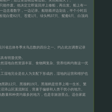
着船声，透过望远镜边看边数。突然船熄火了。
只能作废。他决定立即返回岸上修船，再出发。船上有一
，一边念着数字，一边记录。船朝着岸边划去，半个小时后
现白鹭82只、苍鹭1只、绿头鸭37只、鸳鸯6只、白顶鸡
四川省总体冬季水鸟总数的四分之一。约占此次调查记录
具有明显优势。
然湿地自然资源丰富、食物网复杂、营养结构均衡这一优
留。
工湿地完全是在人为支配下形成的，湿地的运营和维护也
鹳12只、黑颈鹤19只。黑颈鹤是世界上唯一生长、繁
、沼泽山区溪流附近，营巢于偏僻和人类干扰小的地方。
鸟数量和种类均最多的地方，也是非旅游景点。适合家庭