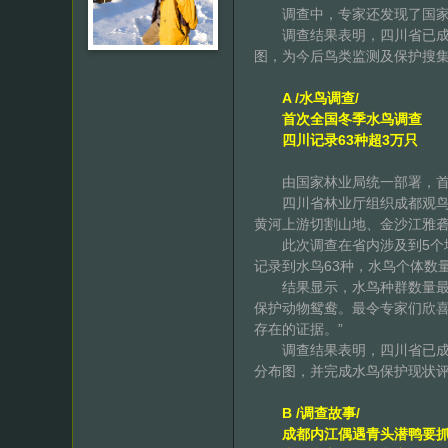
调查中，专家还发现了国家 I
调查结果表明，四川省已成越
图，为今后鸟类监测及保护搜
A /水鸟调查/
首次全国冬季水鸟调查
四川记录63种超3万只
由国家林业局统一部署，首次
四川省林业厅组织成都观鸟会、
黄河上游切割山地、金沙江雅砻
此次调查在省内涉及到5个地
记录到水鸟63种，水鸟个体数量
结果显示，水鸟种群数量最多的
保护动物鸳鸯。最令专家们欣喜
存在的证据。”
调查结果表明，四川省已成越
分布图，并完成水鸟保护现状
B /调查故事/
成都内江偶遇青头潜鸭要抓