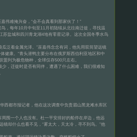
嘉伟难掩兴奋，“会不会真看到那家伙了！”
鸟，每年10月中旬至11月初陆续从北往南迁徙，寻找温
、江苏盐城和四川青龙湖4地有零星记录。这次全国冬季水鸟
瓜泛着金属光泽。”巫嘉伟念念有词，他先用双筒望远镜
体健康。“青头潜鸭主要分布在俄罗斯西伯利亚地区和中
联盟列为极危物种，全球仅存500只左右。
极少，迁徙时是否有同伴，遭遇了什么困难，我们很难知
。
诉华西都市报记者，他在这次调查中负责眉山黑龙滩水库区
库周围一个人也没有。杜一平安排好的船停在岸边，他远
远镜却什么也看不见，“雾太大，天太冷，寻不到鸟。”他