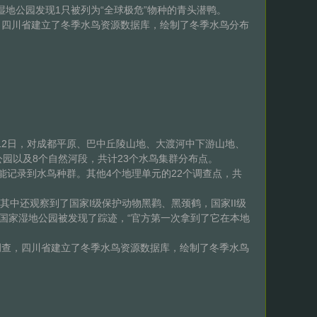
地公园发现1只被列为“全球极危”物种的青头潜鸭。
四川省建立了冬季水鸟资源数据库，绘制了冬季水鸟分布
12日，对成都平原、巴中丘陵山地、大渡河中下游山地、
园以及8个自然河段，共计23个水鸟集群分布点。
记录到水鸟种群。其他4个地理单元的22个调查点，共
其中还观察到了国家I级保护动物黑鹳、黑颈鹤，国家II级
国家湿地公园被发现了踪迹，“官方第一次拿到了它在本地
查，四川省建立了冬季水鸟资源数据库，绘制了冬季水鸟