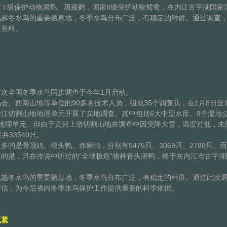
 级保护动物黑鹳、黑颈鹤，国家II级保护动物鸳鸯，在内江古宇湖国家湿
冬水鸟的重要栖息地，冬季水鸟分布广泛，有稳定的种群。通过调查，
集资料。
全国冬季水鸟同步调查于今年1月启动。
西南山地等单位的90多名技术人员，组成35个调查队，在1月8日至
江切割山地地理单元开展了实地调查。其中包括6大中型水库、9个湿地公
理单元。但由于黄河上游切割山地在调查中因突降大雪，温度过低，未能
共33540只。
是骨顶鸡、绿头鸭、赤麻鸭，分别有9475只、3069只、2788只。而
的是，只在传说中听过的“全球极危”物种青头潜鸭，终于在内江市古宇湖
冬水鸟的重要栖息地，冬季水鸟分布广泛，有稳定的种群。通过此次调
评估，为今后省内冬季水鸟保护工作提供重要的科学依据。
紧