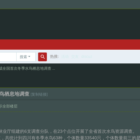
热搜:
活动
交友
discuz
搜索
搜
全国首次冬季水鸟栖息地调查 ...
索
鸟栖息地调查
[复制链接]
示全部楼层
林业厅组建的6支调查分队，在23个点位开展了全省首次水鸟资源调查。
统计到四川有冬季水鸟63种，个体数量33540只，个体数量前三的