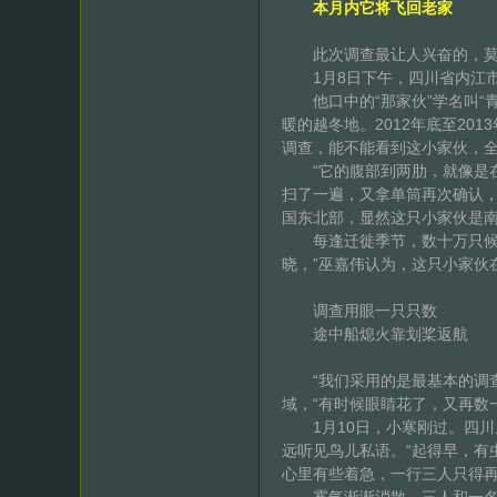
本月内它将飞回老家
此次调查最让人兴奋的，莫过
1月8日下午，四川省内江市
他口中的“那家伙”学名叫“青
暖的越冬地。2012年底至2
调查，能不能看到这小家伙，
“它的腹部到两肋，就像是在
扫了一遍，又拿单筒再次确认
国东北部，显然这只小家伙是南
每逢迁徙季节，数十万只候鸟
晓，”巫嘉伟认为，这只小家伙
调查用眼一只只数
途中船熄火靠划桨返航
“我们采用的是最基本的调查
域，“有时候眼睛花了，又再数
1月10日，小寒刚过。四川
远听见鸟儿私语。“起得早，有
心里有些着急，一行三人只得