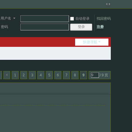
切
换
用户名
自动登录
找回密码
到
宽
密码
注册
登录
版
快捷导航
1
2
3
4
5
6
7
8
9
/ 9 页