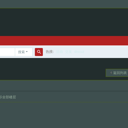
热搜:
活动
交友
discuz
搜索
搜
索
返回列表
示全部楼层