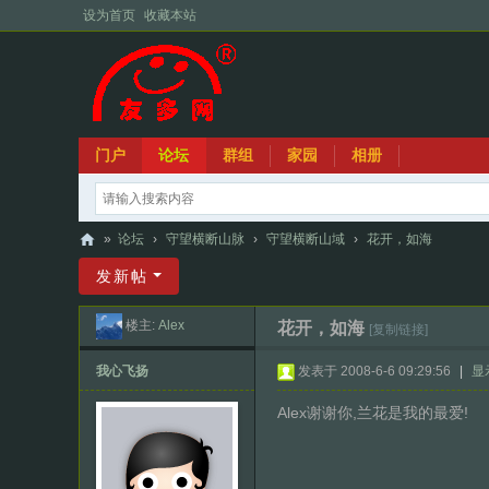
设为首页
收藏本站
门户
论坛
群组
家园
相册
»
论坛
›
守望横断山脉
›
守望横断山域
›
花开，如海
友
发新帖
多
楼主:
Alex
花开，如海
[复制链接]
网
我心飞扬
发表于 2008-6-6 09:29:56
|
显
Alex谢谢你,兰花是我的最爱!