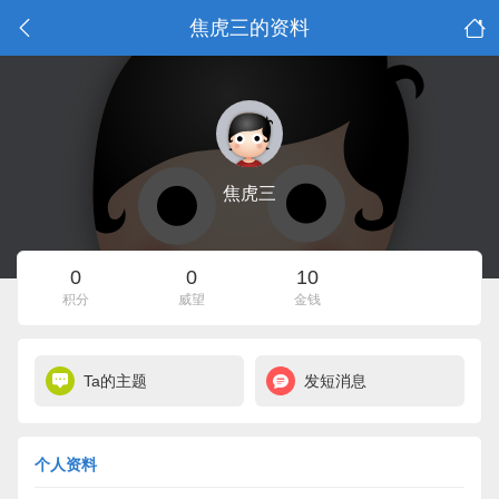
焦虎三的资料
焦虎三
0
0
10
积分
威望
金钱
Ta的主题
发短消息
个人资料