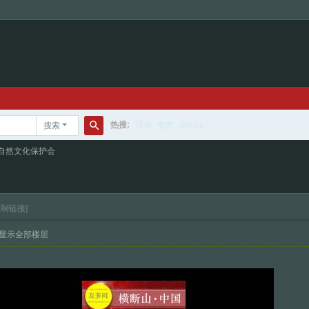
热搜:
活动
交友
discuz
搜索
搜
自然文化保护会
索
复制链接]
显示全部楼层