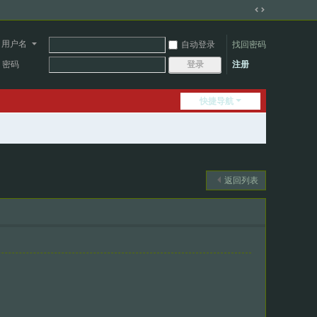
切
换
用户名
自动登录
找回密码
到
宽
密码
注册
登录
版
快捷导航
返回列表