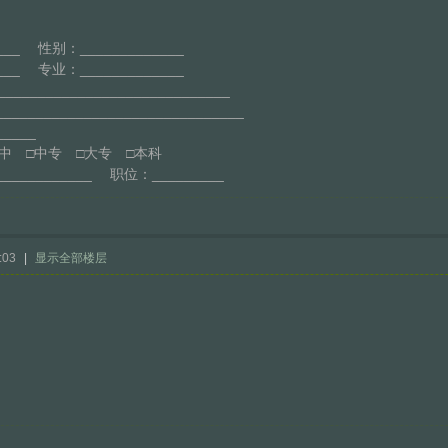
____ 性别：_____________
___ 专业：_____________
________________________
______________________________
______
中 □中专 □大专 □本科
___________ 职位：_________
:03
|
显示全部楼层