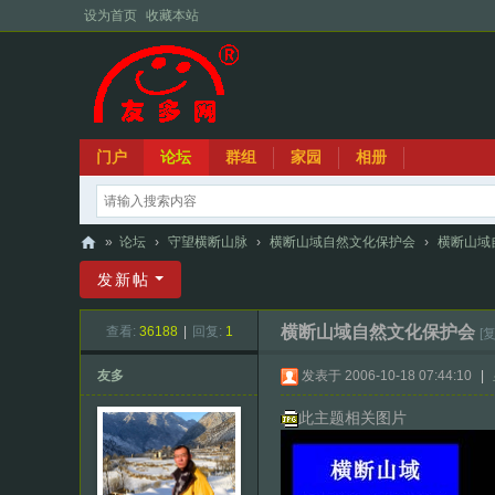
设为首页
收藏本站
门户
论坛
群组
家园
相册
»
论坛
›
守望横断山脉
›
横断山域自然文化保护会
›
横断山域
友
发新帖
多
横断山域自然文化保护会
查看:
36188
|
回复:
1
[
网
友多
发表于 2006-10-18 07:44:10
|
此主题相关图片