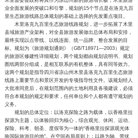
木里县委县政府将其作为凉山州新的旅游增长极，木里旅游
业全面发展的突破口和引擎，规划的15个节点是在洛克九百
里生态旅游线路总体规划的基础上选择的先发重点项目。
木里洛克九百里生态旅游线路规划，进一步拓展了木里
县域旅游产业架构，对全县旅游发展做出总体布局和安排，
最终实现以点带线、以线连面、统一品牌、整合发展的目
标。规划为《旅游规划通则》（GB/T18971—2003）规定
的旅游区修建性详细规划，两个规划都由规划说明书、规划
图纸两部分组成，是相互联系的有机整体，具有同等效力。
这两个规划是指导四川省凉山州木里县洛克九百里生态旅游
线路上重要节点和景区开发的专项指导性文件。该规划经人
大批准同意后，在规划范围内的土地利用及各项建设，必须
符合本规划的规定和要求，任何单位和个人都有遵守规划的
义务。
规划的总体定位：以洛克探险之路为载体，以香格里拉
探源为主题，以体验回归为核心，综合观光、休闲、运动、
探险、科考、朝圣、度假等为一体的“香格里拉探源观光体
验国际旅游目的地”。在空间布局原则上：以路为轴、带状