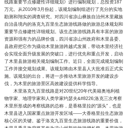
线路重要节点修建性详细规划》进行编制规划，总投资187
万元。从2010年3月份起，该规划编制组进行了充分的实地
勘测和翔实的调查研究。对四川省凉山彝族自治州木里藏族
自治县境内的洛克九百里生态旅游线路做的旅游总体规划和
重要节点修建性详细规划。该生态旅游线路具有丰富的旅游
资源和强有力的品牌价值，四川省凉山州政府和木里县委、
县政府把它作为撬动木里旅游跨越式发展，带动木里经济社
会实现全面升级发展的突破口，进行优先和重点开发，启动
了木里县旅游相关规划编制工作。近日，全面完成规划编制
工作并接交规划成果。该规划将由木里县人大批准后正式实
施。该规划的出台，将进一步推动木里旅游开发的建设步
伐，为木里的旅游景区高效建设提供科学指导。
木里洛克九百里线路是对20世纪20年代美籍奥地利植
物学家、地理学家和人类学家约瑟夫&#8226;洛克三次考察
木里所形成的考察线路的总称，是香格里拉的“源头”，也是
木里县进入国家重点旅游开发区域——大香格里拉生态旅游
核心区的关键。鉴于洛克九百里生态旅游线路的重要价值，