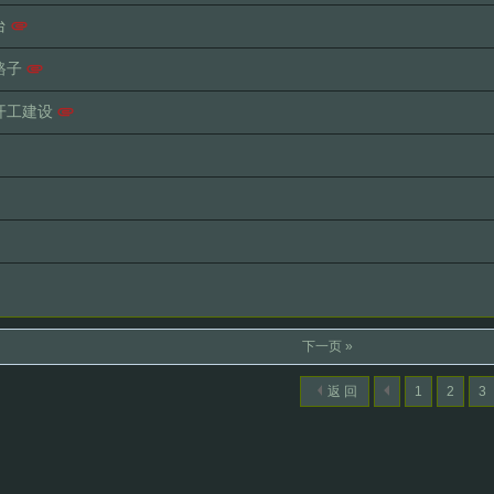
台
路子
开工建设
下一页 »
返 回
1
2
3