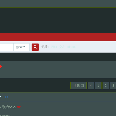
热搜:
活动
交友
discuz
搜索
搜
索
返 回
1
2
3
大原始林区