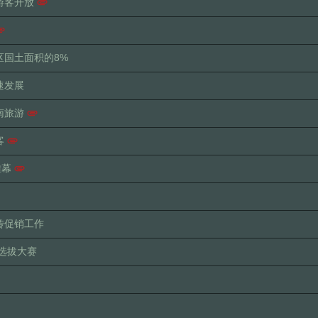
游客开放
区国土面积的8%
速发展
南旅游
客
帷幕
传促销工作
使选拔大赛