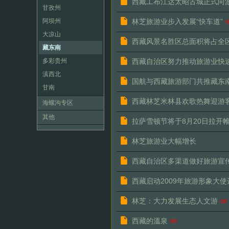
西藏工布江达太昭古城正式向
甘孜州
阿坝州
林芝旅游业步入发展“快车道”
大凉山
西藏风景名胜区总面积将占全
藏东南
多彩贵州
西藏自治区努力推动旅游业快
滇西北
国航与西藏旅游部门共推藏东
甘南
西藏林芝米林县欢歌热舞迎游
海螺沟专区
其他
拉萨雪顿节将于8月20日拉开
林芝旅游业大幅增长
西藏自治区多渠道做好旅游宣
西藏启动2009年旅游形象大
林芝：大力发展生态人文游
西藏的溫泉