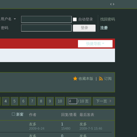
切
换
用户名
自动登录
找回密码
到
宽
密码
注册
登录
版
快捷导航
收藏本版
|
订阅
4
5
6
7
8
9
10
/ 10 页
下一页
新窗
作者
回复/查看
最后发表
友多
1
友多
2009-6-24
15480
2009-7-5 15:46
友多
0
友多