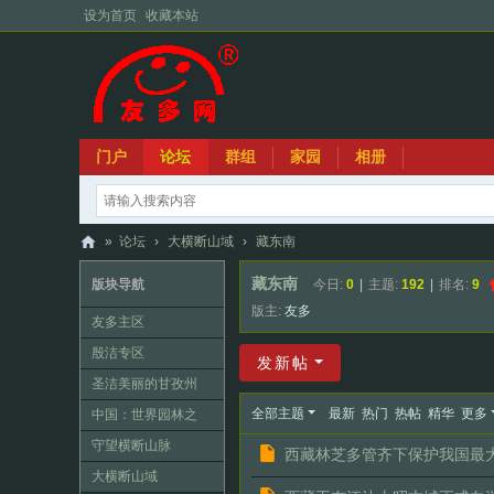
设为首页
收藏本站
门户
论坛
群组
家园
相册
»
论坛
›
大横断山域
›
藏东南
友
藏东南
版块导航
今日:
0
|
主题:
192
|
排名:
9
多
版主:
友多
友多主区
网
殷洁专区
发新帖
圣洁美丽的甘孜州
全部主题
最新
热门
热帖
精华
更多
中国：世界园林之
母、世界花卉王国
守望横断山脉
西藏林芝多管齐下保护我国最
大横断山域