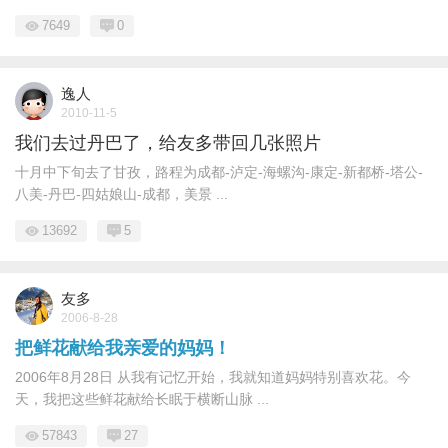
7649
0
逸人
2010-11-5
我们去过丹巴了，给友多带回几张照片
十月中下旬去了甘孜，路程为成都-泸定-海螺沟-康定-新都桥-塔公-
八美-丹巴-四姑娘山-成都，美景 ...
13692
5
友多
2006-8-28
把鲜花献给我亲爱的妈妈！
2006年8月28日 从我有记忆开始，我就知道妈妈特别喜欢花。今
天，我把这些鲜花献给长眠于横断山脉 ...
57843
27