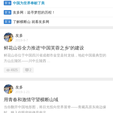
中国为世界奉献了美
置顶
友多网：追寻梦想的历程！
置顶
了解横断山 就看友多网
置顶
友多
2019-9-7
鲜花山谷全力推进“中国芙蓉之乡”的建设
鲜花山谷位于中国四川省成都市金堂县转龙镇，地处中国最典型的
方山丘陵区——川中丘陵西 ...
4925
2
友多
2019-1-21
用青春和激情守望横断山域
当你翻开中国地形图，将目光投向世界屋脊——青藏高原东南边缘
时，映入你眼帘的便是南北 ...