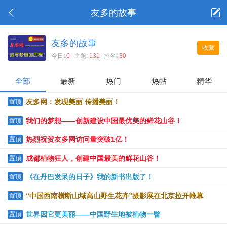
友多的故事
友多的故事
收藏
今日:
0
主题:
131
排名:
30
全部
最新
热门
热帖
精华
友多网：发现美丽 传播美丽！
置顶
我们的梦想——创新建设中国最优美的鲜花山谷！
置顶
热烈祝贺友多网访问量突破1亿！
置顶
成都植物狂人，创建中国最美的鲜花山谷！
置顶
《在丹巴发呆的日子》我的新书出版了！
置顶
“中国西南横断山域高山野生花卉”摄影展在北京拉开帷幕
置顶
世界因它更美丽——中国野生地被植物一瞥
置顶