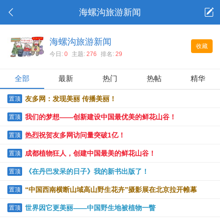
海螺沟旅游新闻
海螺沟旅游新闻
收藏
今日:
0
主题:
276
排名:
29
全部
最新
热门
热帖
精华
友多网：发现美丽 传播美丽！
置顶
我们的梦想——创新建设中国最优美的鲜花山谷！
置顶
热烈祝贺友多网访问量突破1亿！
置顶
成都植物狂人，创建中国最美的鲜花山谷！
置顶
《在丹巴发呆的日子》我的新书出版了！
置顶
“中国西南横断山域高山野生花卉”摄影展在北京拉开帷幕
置顶
世界因它更美丽——中国野生地被植物一瞥
置顶