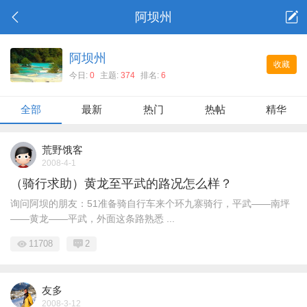
阿坝州
阿坝州
收藏
今日:
0
主题:
374
排名:
6
全部
最新
热门
热帖
精华
荒野饿客
2008-4-1
（骑行求助）黄龙至平武的路况怎么样？
询问阿坝的朋友：51准备骑自行车来个环九寨骑行，平武——南坪
——黄龙——平武，外面这条路熟悉 ...
11708
2
友多
2008-3-12