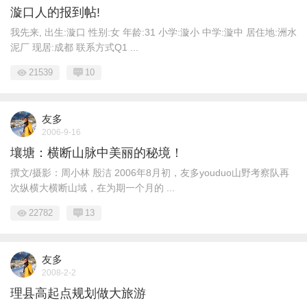
漩口人的报到帖!
我先来, 出生:漩口 性别:女 年龄:31 小学:漩小 中学:漩中 居住地:洲水
泥厂 现居:成都 联系方式Q1 ...
21539
10
友多
2006-9-16
壤塘：横断山脉中美丽的秘境！
撰文/摄影：周小林 殷洁 2006年8月初，友多youduo山野考察队再
次纵横大横断山域，在为期一个月的 ...
22782
13
友多
2008-2-2
理县高起点规划做大旅游